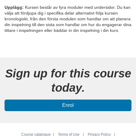
d
Upplägg:
Kursen består av fyra moduler med undersidor. Du kan
välja att fördjupa dig i specifika delar alternativt följa kursen
e
kronologiskt, från den första modulen som handlar om att planera
din inspelning till den sista som handlar om hur du engagerar dina
s
tittare i inspelningen eller bäddar in din inspelning i din kurs.
c
r
Sign up for this course
i
today.
p
t
Enrol
i
o
Course catalogue
Terms of Use
Privacy Policy