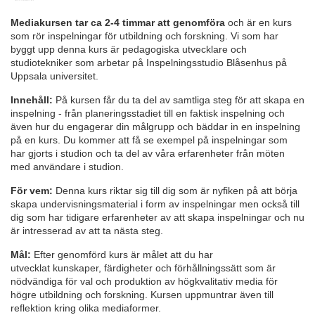
u
Mediakursen tar ca 2-4 timmar att genomföra
och är en kurs
som rör inspelningar för utbildning och forskning. Vi som har
l
byggt upp denna kurs är pedagogiska utvecklare och
studiotekniker som arbetar på Inspelningsstudio Blåsenhus på
Uppsala universitet.
l
Innehåll:
På kursen får du ta del av samtliga steg för att skapa en
inspelning - från planeringsstadiet till en faktisk inspelning och
c
även hur du engagerar din målgrupp och bäddar in en inspelning
på en kurs. Du kommer att få se exempel på inspelningar som
o
har gjorts i studion och ta del av våra erfarenheter från möten
med användare i studion.
u
För vem:
Denna kurs riktar sig till dig som är nyfiken på att börja
skapa undervisningsmaterial i form av inspelningar men också till
r
dig som har tidigare erfarenheter av att skapa inspelningar och nu
är intresserad av att ta nästa steg.
s
Mål:
Efter genomförd kurs är målet att du har
utvecklat kunskaper, färdigheter och förhållningssätt som är
e
nödvändiga för val och produktion av högkvalitativ media för
högre utbildning och forskning. Kursen uppmuntrar även till
reflektion kring olika mediaformer.