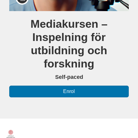
Course
Mediakursen –
Inspelning för
utbildning och
forskning
Self-paced
Enrol
F