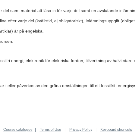
er del samt material att läsa in för varje del samt en avslutande inlämni
 efter varje del (kvällstid, ej obligatoriskt), Inlämningsuppgift (obliga
rtiklar) är på engelska.
 kursen.
ilfri energi, elektronik för elektriska fordon, tillverkning av halvledar
 eller påverkas av den gröna omställningen till ett fossilfritt energis
Course catalogue
Terms of Use
Privacy Policy
Keyboard shortcuts