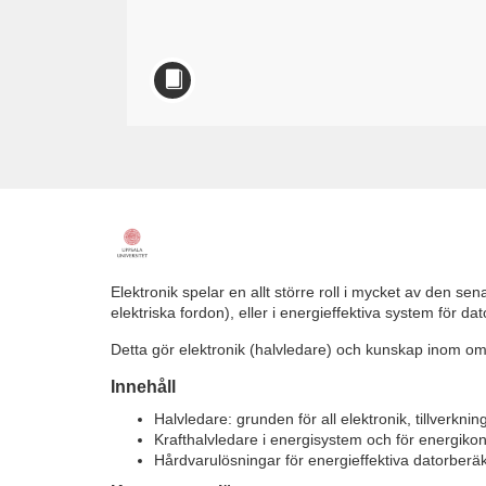
F
u
Elektronik spelar en allt större roll i mycket av den se
elektriska fordon), eller i energieffektiva system för d
l
Detta gör elektronik (halvledare) och kunskap inom områ
l
Innehåll
Halvledare: grunden för all elektronik, tillverk
c
Krafthalvledare i energisystem och för energikonve
Hårdvarulösningar för energieffektiva datorberä