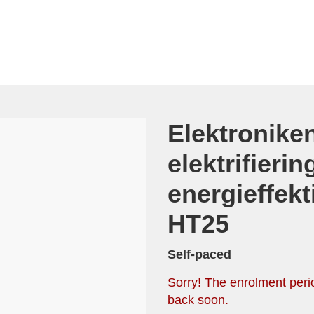
Course
Elektroniken
elektrifierin
energieffekt
HT25
Self-paced
Sorry! The enrolment perio
back soon.