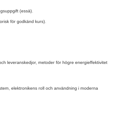
ngsuppgift (essä).
torisk för godkänd kurs).
e och leveranskedjor, metoder för högre energieffektivitet
ystem, elektronikens roll och användning i moderna