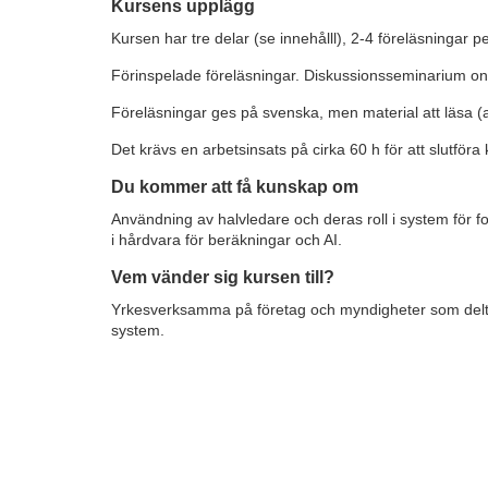
o
Kursens upplägg
Kursen har tre delar (se innehålll), 2-4 föreläsningar p
u
Förinspelade föreläsningar. Diskussionsseminarium online
r
Föreläsningar ges på svenska, men material att läsa (a
Det krävs en arbetsinsats på cirka 60 h för att slutföra
s
Du kommer att få kunskap om
e
Användning av halvledare och deras roll i system för foss
i hårdvara för beräkningar och AI.
d
Vem vänder sig kursen till?
e
Yrkesverksamma på företag och myndigheter som deltar i
system.
s
c
r