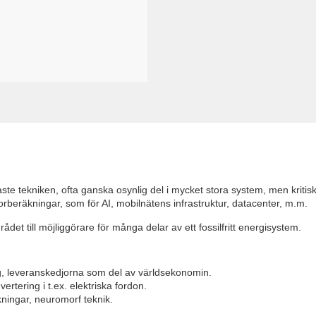
naste tekniken, ofta ganska osynlig del i mycket stora system, men kritisk
atorberäkningar, som för AI, mobilnätens infrastruktur, datacenter, m.m.
det till möjliggörare för många delar av ett fossilfritt energisystem.
ning, leveranskedjorna som del av världsekonomin.
rtering i t.ex. elektriska fordon.
kningar, neuromorf teknik.